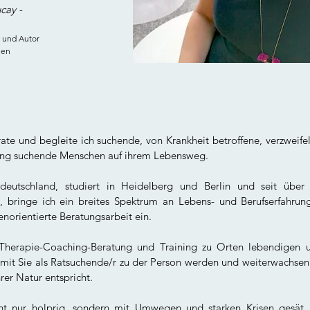
cay -
 und Autor
ien
ate und begleite ich suchende, von Krankheit betroffene, verzweifel
ung suchende Menschen auf ihrem Lebensweg.
eutschland, studiert in Heidelberg und Berlin und seit über
, bringe ich ein breites Spektrum an Lebens- und Berufserfahrun
enorientierte Beratungsarbeit ein.
s Therapie-Coaching-Beratung und Training zu Orten lebendigen u
mit Sie als Ratsuchende/r zu der Person werden und weiterwachsen 
rer Natur entspricht.
t nur holprig, sondern mit Umwegen und starken Krisen gesät, 