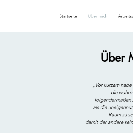
Startseite
Über mich
Arbeits
Über 
„Vor kurzem habe 
die wahre
folgendermaßen z
als die uneigennü
Raum zu sc
damit
der andere sein 