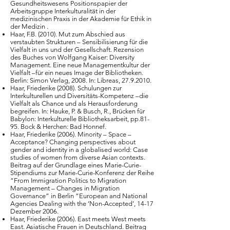
Gesundheitswesens Positionspapier der
Arbeitsgruppe Interkulturalität in der
medizinischen Praxis in der Akademie für Ethik in
der Medizin .
Haar, F.B. (2010). Mut zum Abschied aus
verstaubten Strukturen – Sensibilisierung für die
Vielfalt in uns und der Gesellschaft. Rezension
des Buches von Wolfgang Kaiser: Diversity
Management. Eine neue Managementkultur der
Vielfalt –für ein neues Image der Bibliotheken.
Berlin: Simon Verlag, 2008. In: Libreas,
27.9.2010
.
Haar, Friederike (2008). Schulungen zur
Interkulturellen und Diversitäts-Kompetenz –die
Vielfalt als Chance und als Herausforderung
begreifen. In: Hauke, P. & Busch, R., Brücken für
Babylon: Interkulturelle Bibliotheksarbeit, pp.81-
95. Bock & Herchen: Bad Honnef.
Haar, Friederike (2006). Minority – Space –
Acceptance? Changing perspectives about
gender and identity in a globalised world: Case
studies of women from diverse Asian contexts.
Beitrag auf der Grundlage eines Marie-Curie-
Stipendiums zur Marie-Curie-Konferenz der Reihe
“From Immigration Politics to Migration
Management – Changes in Migration
Governance” in Berlin “European and National
Agencies Dealing with the ‘Non-Accepted’, 14-17
Dezember 2006.
Haar, Friederike (2006). East meets West meets
East. Asiatische Frauen in Deutschland. Beitrag