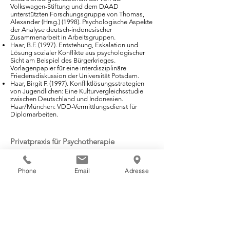
Volkswagen-Stiftung und dem DAAD
unterstützten Forschungsgruppe von Thomas,
Alexander (Hrsg.) (1998). Psychologische Aspekte
der Analyse deutsch-indonesischer
Zusammenarbeit in Arbeitsgruppen.
Haar, B.F. (1997). Entstehung, Eskalation und
Lösung sozialer Konflikte aus psychologischer
Sicht am Beispiel des Bürgerkrieges.
Vorlagenpapier für eine interdisziplinäre
Friedensdiskussion der Universität Potsdam.
Haar, Birgit F. (1997). Konfliktlösungsstrategien
von Jugendlichen: Eine Kulturvergleichsstudie
zwischen Deutschland und Indonesien.
Haar/München: VDD-Vermittlungsdienst für
Diplomarbeiten.
Privatpraxis für Psychotherapie
Memelstrasse 22
89231 Neu-Ulm
Phone
Email
Adresse
Schreiben Sie mir eine
E-Mail
, indem Sie hier
klicken: