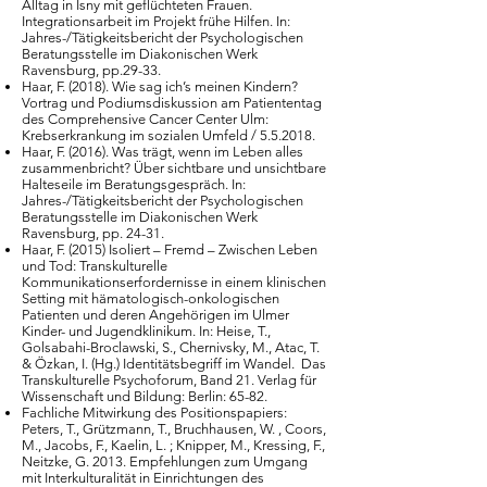
Alltag in Isny mit geflüchteten Frauen.
Integrationsarbeit im Projekt frühe Hilfen. In:
Jahres-/Tätigkeitsbericht der Psychologischen
Beratungsstelle im Diakonischen Werk
Ravensburg, pp.29-33.
Haar, F. (2018). Wie sag ich’s meinen Kindern?
Vortrag und Podiumsdiskussion am Patiententag
des Comprehensive Cancer Center Ulm:
Krebserkrankung im sozialen Umfeld / 5.5.2018.
Haar, F. (2016). Was trägt, wenn im Leben alles
zusammenbricht? Über sichtbare und unsichtbare
Halteseile im Beratungsgespräch. In:
Jahres-/Tätigkeitsbericht der Psychologischen
Beratungsstelle im Diakonischen Werk
Ravensburg, pp. 24-31.
Haar, F. (2015) Isoliert – Fremd – Zwischen Leben
und Tod: Transkulturelle
Kommunikationserfordernisse in einem klinischen
Setting mit hämatologisch-onkologischen
Patienten und deren Angehörigen im Ulmer
Kinder- und Jugendklinikum. In: Heise, T.,
Golsabahi-Broclawski, S., Chernivsky, M., Atac, T.
& Özkan, I. (Hg.) Identitätsbegriff im Wandel. Das
Transkulturelle Psychoforum, Band 21. Verlag für
Wissenschaft und Bildung: Berlin: 65-82.
Fachliche Mitwirkung des Positionspapiers:
Peters, T., Grützmann, T., Bruchhausen, W. , Coors,
M., Jacobs, F., Kaelin, L. ; Knipper, M., Kressing, F.,
Neitzke, G. 2013. Empfehlungen zum Umgang
mit Interkulturalität in Einrichtungen des