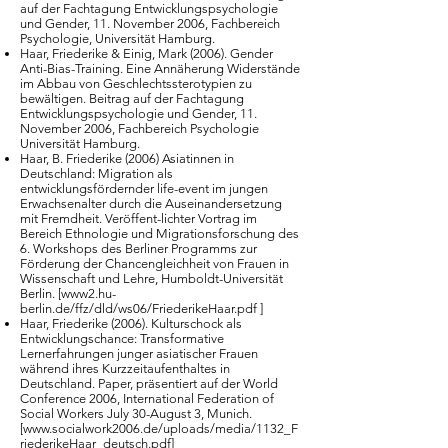
auf der Fachtagung Entwicklungspsychologie
und Gender, 11. November 2006, Fachbereich
Psychologie, Universität Hamburg.
Haar, Friederike & Einig, Mark (2006). Gender
Anti-Bias-Training. Eine Annäherung Widerstände
im Abbau von Geschlechtssterotypien zu
bewältigen. Beitrag auf der Fachtagung
Entwicklungspsychologie und Gender, 11.
November 2006, Fachbereich Psychologie
Universität Hamburg.
Haar, B. Friederike (2006) Asiatinnen in
Deutschland: Migration als
entwicklungsfördernder life-event im jungen
Erwachsenalter durch die Auseinandersetzung
mit Fremdheit. Veröffent-lichter Vortrag im
Bereich Ethnologie und Migrationsforschung des
6. Workshops des Berliner Programms zur
Förderung der Chancengleichheit von Frauen in
Wissenschaft und Lehre, Humboldt-Universität
Berlin. [www2.hu-
berlin.de/ffz/dld/ws06/FriederikeHaar.pdf ]
Haar, Friederike (2006). Kulturschock als
Entwicklungschance: Transformative
Lernerfahrungen junger asiatischer Frauen
während ihres Kurzzeitaufenthaltes in
Deutschland. Paper, präsentiert auf der World
Conference 2006, International Federation of
Social Workers July 30-August 3, Munich.
[
www.socialwork2006.de/uploads/media/1132_F
riederikeHaar_deutsch.pdf]