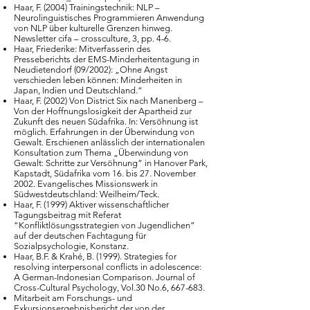
Haar, F. (2004) Trainingstechnik: NLP –
Neurolinguistisches Programmieren Anwendung
von NLP über kulturelle Grenzen hinweg.
Newsletter cifa – crossculture, 3, pp. 4-6.
Haar, Friederike: Mitverfasserin des
Presseberichts der EMS-Minderheitentagung in
Neudietendorf (09/2002): „Ohne Angst
verschieden leben können: Minderheiten in
Japan, Indien und Deutschland.“
Haar, F. (2002) Von District Six nach Manenberg –
Von der Hoffnungslosigkeit der Apartheid zur
Zukunft des neuen Südafrika. In: Versöhnung ist
möglich. Erfahrungen in der Überwindung von
Gewalt. Erschienen anlässlich der internationalen
Konsultation zum Thema „Überwindung von
Gewalt: Schritte zur Versöhnung“ in Hanover Park,
Kapstadt, Südafrika vom 16. bis 27. November
2002. Evangelisches Missionswerk in
Südwestdeutschland: Weilheim/Teck.
Haar, F. (1999) Aktiver wissenschaftlicher
Tagungsbeitrag mit Referat
“Konfliktlösungsstrategien von Jugendlichen“
auf der deutschen Fachtagung für
Sozialpsychologie, Konstanz.
Haar, B.F. & Krahé, B. (1999). Strategies for
resolving interpersonal conflicts in adolescence:
A German-Indonesian Comparison. Journal of
Cross-Cultural Psychology, Vol.30 No.6, 667-683.
Mitarbeit am Forschungs- und
Exkursionsergebnisbericht der von der